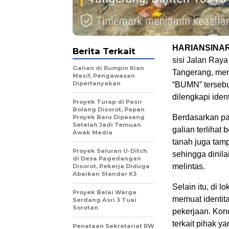
HARIANSINA
Berita Terkait
sisi Jalan Ray
Galian di Rumpin Kian
Tangerang, menj
Masif, Pengawasan
Dipertanyakan
“BUMN” tersebu
dilengkapi iden
Proyek Turap di Pasir
Bolang Disorot, Papan
Berdasarkan pa
Proyek Baru Dipasang
Setelah Jadi Temuan
galian terlihat
Awak Media
tanah juga tamp
Proyek Saluran U-Ditch
sehingga dinil
di Desa Pagedangan
melintas.
Disorot, Pekerja Diduga
Abaikan Standar K3
Selain itu, di l
Proyek Balai Warga
memuat identit
Serdang Asri 3 Tuai
Sorotan
pekerjaan. Kon
terkait pihak y
Penataan Sekretariat RW