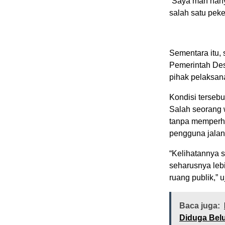
“Saya mah hanya
salah satu pek
Sementara itu, 
Pemerintah De
pihak pelaksa
Kondisi terseb
Salah seorang 
tanpa memperh
pengguna jalan
“Kelihatannya s
seharusnya lebi
ruang publik,” 
Baca juga:
Diduga Bel