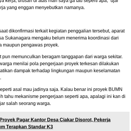
 kerja, urusan di atas mah saya ga tau seperti apa,” ujar
erja yang enggan menyebutkan namanya.
saat dikonfirmasi terkait kegiatan penggalian tersebut, aparat
sa Sukanagara mengaku belum menerima koordinasi dari
na maupun pengawas proyek.
ut pun memunculkan beragam tanggapan dari warga sekitar.
warga menilai pola pengerjaan proyek terkesan dilakukan
atikan dampak terhadap lingkungan maupun keselamatan
.
eperti asal mau jadinya saja. Kalau benar ini proyek BUMN
h tahu mekanisme pengerjaan seperti apa, apalagi ini kan di
ujar salah seorang warga.
Proyek Pagar Kantor Desa Ciakar Disorot, Pekerja
um Terapkan Standar K3