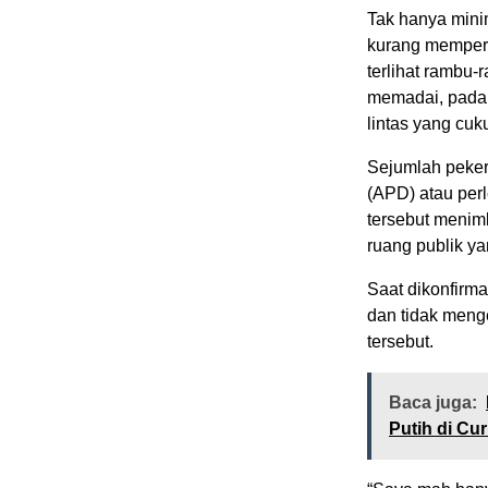
Tak hanya minim
kurang memperha
terlihat rambu
memadai, padaha
lintas yang cuk
Sejumlah pekerj
(APD) atau per
tersebut menim
ruang publik ya
Saat dikonfirm
dan tidak menge
tersebut.
Baca juga:
Putih di Cu