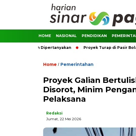
HOME
NASIONAL
PENDIDIKAN
PEMERINT
Pengawasan Dipertanyakan
Proyek Turap di Pasir Bolang Dis
Home
Pemerintahan
/
Proyek Galian Bertuli
Disorot, Minim Penga
Pelaksana
Redaksi
Jumat, 22 Mei 2026