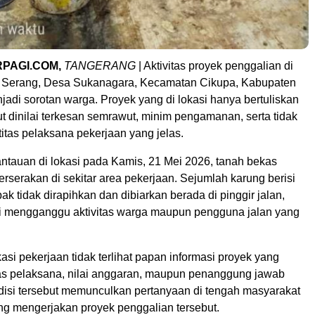
RPAGI.COM,
TANGERANG
| Aktivitas proyek penggalian di
a Serang, Desa Sukanagara, Kecamatan Cikupa, Kabupaten
adi sorotan warga. Proyek yang di lokasi hanya bertuliskan
t dinilai terkesan semrawut, minim pengamanan, serta tidak
titas pelaksana pekerjaan yang jelas.
ntauan di lokasi pada Kamis, 21 Mei 2026, tanah bekas
 berserakan di sekitar area pekerjaan. Sejumlah karung berisi
ak tidak dirapihkan dan dibiarkan berada di pinggir jalan,
ai mengganggu aktivitas warga maupun pengguna jalan yang
okasi pekerjaan tidak terlihat papan informasi proyek yang
as pelaksana, nilai anggaran, maupun penanggung jawab
disi tersebut memunculkan pertanyaan di tengah masyarakat
ang mengerjakan proyek penggalian tersebut.