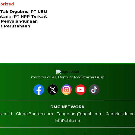
orized
Tak Digubris, PT UBM
tangi PT HPP Terkait
 Penyalahgunaan
as Perusahaan
member of PT. Dentum Mediatama Grup
DMG NETWORK
.co.id
GlobalBanten.com
TangerangTengah.com
JabarInside.c
InfoPublik.co