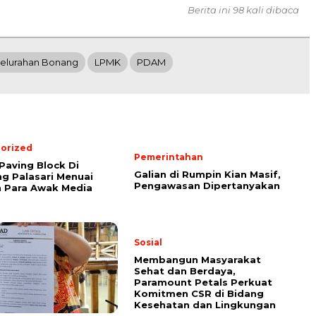
Berita ini 98 kali dibaca
elurahan Bonang
LPMK
PDAM
orized
Pemerintahan
Paving Block Di
Galian di Rumpin Kian Masif,
 Palasari Menuai
Pengawasan Dipertanyakan
 Para Awak Media
Sosial
Membangun Masyarakat
Sehat dan Berdaya,
Paramount Petals Perkuat
Komitmen CSR di Bidang
Kesehatan dan Lingkungan