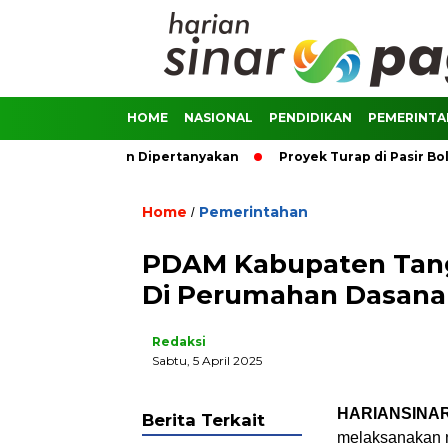
HOME
NASIONAL
PENDIDIKAN
PEMERINT
sif, Pengawasan Dipertanyakan
Proyek Turap di Pasir Bolang
Home
Pemerintahan
/
PDAM Kabupaten Tange
Di Perumahan Dasana
Redaksi
Sabtu, 5 April 2025
HARIANSINA
Berita Terkait
melaksanakan no