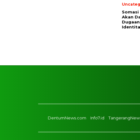
Uncateg
Somasi 
Akan Da
Dugaan
Identit
DentumNews.com
Info7.id
TangerangNews