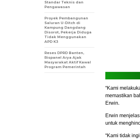
Standar Teknis dan
Pengawasan
Proyek Pembangunan
Saluran U-Ditch di
Kampung Dangdang
Disorot, Pekerja Diduga
Tidak Menggunakan
APD K3
Reses DPRD Banten,
Rispanel Arya Ajak
Masyarakat Aktif Kawal
Program Pemerintah
“Kami melakuka
memastikan bah
Erwin.
Erwin menjelask
untuk menghind
“Kami tidak in