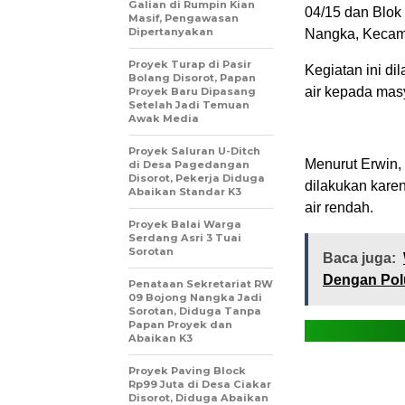
Galian di Rumpin Kian
04/15 dan Blo
Masif, Pengawasan
Dipertanyakan
Nangka, Kecama
Proyek Turap di Pasir
Kegiatan ini di
Bolang Disorot, Papan
air kepada mas
Proyek Baru Dipasang
Setelah Jadi Temuan
Awak Media
Proyek Saluran U-Ditch
Menurut Erwin,
di Desa Pagedangan
Disorot, Pekerja Diduga
dilakukan kare
Abaikan Standar K3
air rendah.
Proyek Balai Warga
Serdang Asri 3 Tuai
Sorotan
Baca juga:
Dengan Polu
Penataan Sekretariat RW
09 Bojong Nangka Jadi
Sorotan, Diduga Tanpa
Papan Proyek dan
Abaikan K3
Proyek Paving Block
Rp99 Juta di Desa Ciakar
Disorot, Diduga Abaikan