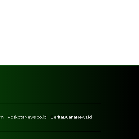
om
PoskotaNews.co.id
BeritaBuanaNews.id