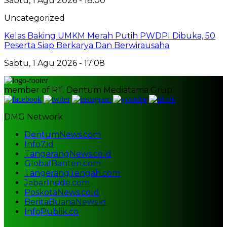
Sabtu, 1 Agu 2026 - 18:00
Uncategorized
Kelas Baking UMKM Merah Putih PWDPI Dibuka, 50
Peserta Siap Berkarya Dan Berwirausaha
Sabtu, 1 Agu 2026 - 17:08
member of PT. Dentum Mediatama Grup
DMG Network
DentumNews.com
Info7.id
TangerangNews.co.id
GlobalBanten.com
TangerangTengah.com
JabarInside.com
PoskotaNews.co.id
BeritaBuanaNews.id
InfoPublik.co