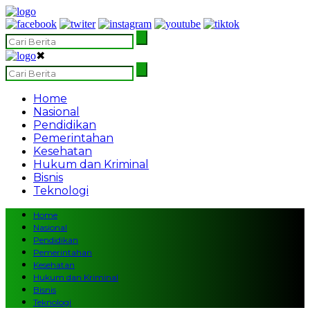
✖
Home
Nasional
Pendidikan
Pemerintahan
Kesehatan
Hukum dan Kriminal
Bisnis
Teknologi
Home
Nasional
Pendidikan
Pemerintahan
Kesehatan
Hukum dan Kriminal
Bisnis
Teknologi