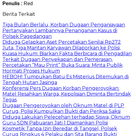
Penulis :
Red
Berita Terkait
Tiga Bulan Berlalu, Korban Dugaan Penganiayaan
Pertanyakan Lambannya Penanganan Kasus di
Polsek Pagedangan
Diduga Gelapkan Aset Percetakan Senilai Rp272
Juta, Tiga Mantan Karyawan Dilaporkan ke Polisi,
Kuasa Hukum: Biarkan Fakta Berbicara di Pengadilan
Terkait Dugaan Penyekapan dan Pemerasan,
Percetakan “Mau Print” Buka Suara: Minta Publik
Hormati Proses Hukum
HEBOH! Tumpukan Batu Es Misterius Ditemukan di
Tengah Hutan Jasinga
Konferensi Pers Dugaan Korban Pengeroyokan:
Matel Resahkan Warga, Kepolisian Diminta Bertindak
Tegas
Dugaan Pengeroyokan oleh Oknum Matel di PLP
Curug, Polisi Kumpulkan Bukti dan Periksa Saksi
Diduga Lakukan Pelecehan terhadap Siswa, Oknum
Guru SDN Pabuaran Jati 1 Diamankan Polisi
Kosmetik Tanpa Izin Beredar di Tangsel, Polsek
Curug Ringkus 4 Pelaku dan Sita Barang Bukti