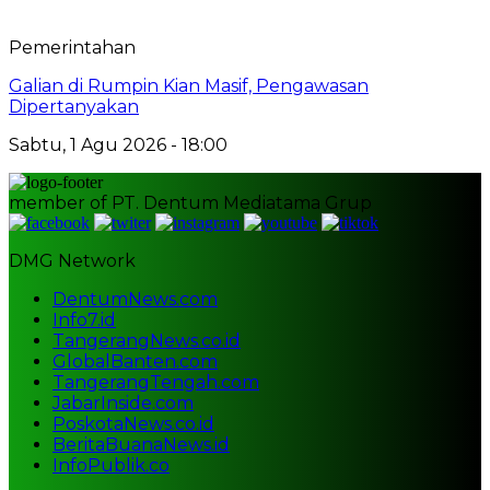
Pemerintahan
Galian di Rumpin Kian Masif, Pengawasan
Dipertanyakan
Sabtu, 1 Agu 2026 - 18:00
member of PT. Dentum Mediatama Grup
DMG Network
DentumNews.com
Info7.id
TangerangNews.co.id
GlobalBanten.com
TangerangTengah.com
JabarInside.com
PoskotaNews.co.id
BeritaBuanaNews.id
InfoPublik.co