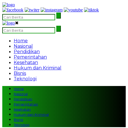
✖
Home
Nasional
Pendidikan
Pemerintahan
Kesehatan
Hukum dan Kriminal
Bisnis
Teknologi
Home
Nasional
Pendidikan
Pemerintahan
Kesehatan
Hukum dan Kriminal
Bisnis
Teknologi