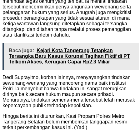
menindak tegas oknum yang terlibat. Ia menilai tindakan
tersebut mencerminkan penyalahgunaan wewenang serta
pelanggaran hukum yang serius. Anugrah juga mengkritisi
prosedur penangkapan yang tidak sesuai aturan, di mana
ketiga wartawan langsung ditetapkan sebagai tersangka,
ditangkap, dan ditahan tanpa melalui proses pemanggilan
atau klarifikasi terlebih dahulu.
Baca juga:
Kejari Kota Tangerang Tetapkan
Tersangka Baru Kasus Korupsi Tagihan Fiktif di PT
Telkom Akses, Kerugian Capai Rp2,3 Miliar
Dedi Suprayitno, korban lainnya, menyayangkan tindakan
sewenang-wenang yang mencoreng nama baik institusi
Polri. Ia menyebut bahwa tindakan ini sangat merugikan
dirinya baik secara hukum maupun secara pribadi.
Menurutnya, tindakan semena-mena tersebut telah merusak
kepercayaan publik terhadap kepolisian.
Hingga berita ini diturunkan, Kasi Propam Polres Metro
Tangerang Selatan belum memberikan tanggapan resmi
terkait perkembangan kasus ini. (Yadi)