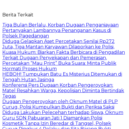
Berita Terkait
Tiga Bulan Berlalu, Korban Dugaan Penganiayaan
Pertanyakan Lambannya Penanganan Kasus di
Polsek Pagedangan
Diduga Gelapkan Aset Percetakan Senilai Rp272
Juta, Tiga Mantan Karyawan Dilaporkan ke Polisi,
Kuasa Hukum: Biarkan Fakta Berbicara di Pengadilan
Terkait Dugaan Penyekapan dan Pemerasan,
Percetakan “Mau Print” Buka Suara: Minta Publik
Hormati Proses Hukum
HEBOH! Tumpukan Batu Es Misterius Ditemukan di
Tengah Hutan Jasinga
Konferensi Pers Dugaan Korban Pengeroyokan:
Matel Resahkan Warga, Kepolisian Diminta Bertindak
Tegas
Dugaan Pengeroyokan oleh Oknum Matel di PLP
Curug, Polisi Kumpulkan Bukti dan Periksa Saksi
Diduga Lakukan Pelecehan terhadap Siswa, Oknum
Guru SDN Pabuaran Jati 1 Diamankan Polisi
Kosmetik Tanpa Izin Beredar di Tangsel, Polsek
Curug Ringkus 4 Pelaku dan Sita Barang Bukti