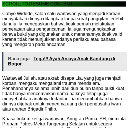
SCROLL TO RESUME CONTENT
Cahyo Widodo, salah satu wartawan yang menjadi korban,
menyatakan dirinya ditangkap tanpa surat panggilan terlebih
dahulu. Ia menegaskan bahwa tidak pernah melakukan
pemerasan atau pengancaman. Ia juga mengungkapkan
bahwa bukti yang digunakan untuk menahannya tidak valid
karena tidak menunjukkan adanya perilaku atau bahasa
yang mengarah pada ancaman.
Baca juga:
Tega!!! Ayah Aniaya Anak Kandung di
Bogor.
Wartawati Juliah, atau akrab disapa Lia, yang juga menjadi
korban, mengaku mengalami trauma mendalam.
Penahanannya selama lebih dari dua bulan tanpa bukti kuat
tidak hanya mencemarkan nama baiknya tetapi juga
menyebabkan anaknya terlantar. Lia menambahkan bahwa
dirinya dijebak untuk menerima uang dari pengusaha Iwan
atas arahan Brigadir Fhilip.
Kuasa hukum ketiga wartawan, Anugrah Prima, SH, meminta
Propam Polres Metro Tangerang Selatan untuk segera