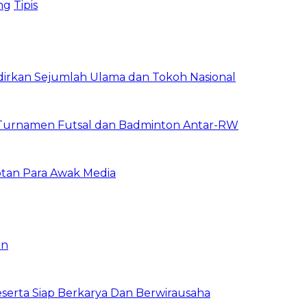
ng
Tipis
dirkan Sejumlah Ulama dan Tokoh Nasional
 Turnamen Futsal dan Badminton Antar-RW
otan Para Awak Media
an
erta Siap Berkarya Dan Berwirausaha