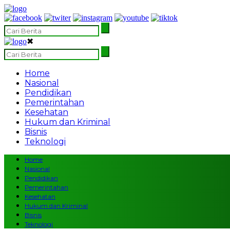
✖
Home
Nasional
Pendidikan
Pemerintahan
Kesehatan
Hukum dan Kriminal
Bisnis
Teknologi
Home
Nasional
Pendidikan
Pemerintahan
Kesehatan
Hukum dan Kriminal
Bisnis
Teknologi