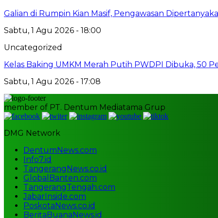
Galian di Rumpin Kian Masif, Pengawasan Dipertanyak
Sabtu, 1 Agu 2026 - 18:00
Uncategorized
Kelas Baking UMKM Merah Putih PWDPI Dibuka, 50 Pes
Sabtu, 1 Agu 2026 - 17:08
member of PT. Dentum Mediatama Grup
DMG Network
DentumNews.com
Info7.id
TangerangNews.co.id
GlobalBanten.com
TangerangTengah.com
JabarInside.com
PoskotaNews.co.id
BeritaBuanaNews.id