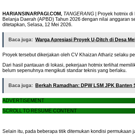
HARIANSINARPAGI.COM,
TANGERANG
| Proyek hotmix d
Belanja Daerah (APBD) Tahun 2026 dengan nilai anggaran seb
ditetapkan, Selasa, 12 Mei 2026.
Baca juga:
Warga Apresiasi Proyek U-Ditch di Desa Me
Proyek tersebut dikerjakan oleh CV Khaizan Athariz selaku p
Dari hasil pantauan di lokasi, pekerjaan hotmix terlihat mem
belum sepenuhnya mengikuti standar teknis yang berlaku.
Baca juga:
Berkah Ramadhan: DPW LSM JPK Banten S
ADVERTISEMENT
SCROLL TO RESUME CONTENT
Selain itu, pada beberapa titik ditemukan kondisi permukaan 