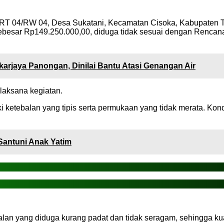
i RT 04/RW 04, Desa Sukatani, Kecamatan Cisoka, Kabupaten 
esar Rp149.250.000,00, diduga tidak sesuai dengan Rencana A
karjaya Panongan, Dinilai Bantu Atasi Genangan Air
elaksana kegiatan.
iliki ketebalan yang tipis serta permukaan yang tidak merata. 
antuni Anak Yatim
jalan yang diduga kurang padat dan tidak seragam, sehingga kua