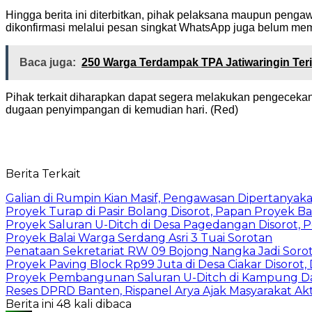
Hingga berita ini diterbitkan, pihak pelaksana maupun peng
dikonfirmasi melalui pesan singkat WhatsApp juga belum me
Baca juga:
250 Warga Terdampak TPA Jatiwaringin Ter
Pihak terkait diharapkan dapat segera melakukan pengeceka
dugaan penyimpangan di kemudian hari. (Red)
Berita Terkait
Galian di Rumpin Kian Masif, Pengawasan Dipertanyak
Proyek Turap di Pasir Bolang Disorot, Papan Proyek 
Proyek Saluran U-Ditch di Desa Pagedangan Disorot, 
Proyek Balai Warga Serdang Asri 3 Tuai Sorotan
Penataan Sekretariat RW 09 Bojong Nangka Jadi Soro
Proyek Paving Block Rp99 Juta di Desa Ciakar Disorot
Proyek Pembangunan Saluran U-Ditch di Kampung Da
Reses DPRD Banten, Rispanel Arya Ajak Masyarakat Ak
Berita ini 48 kali dibaca