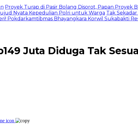
an
Proyek Turap di Pasir Bolang Disorot, Papan Proyek
jud Nyata Kepedulian Polri untuk Warga
Tak Sekadar
eri! Pokdarkamtibmas Bhayangkara Korwil Sukabakti Res
149 Juta Diduga Tak Sesua