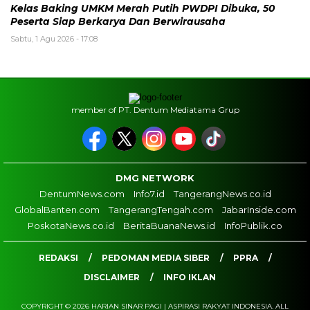
Kelas Baking UMKM Merah Putih PWDPI Dibuka, 50
Peserta Siap Berkarya Dan Berwirausaha
Sabtu, 1 Agu 2026 - 17:08
member of PT. Dentum Mediatama Grup
DMG NETWORK
DentumNews.com
Info7.id
TangerangNews.co.id
GlobalBanten.com
TangerangTengah.com
JabarInside.com
PoskotaNews.co.id
BeritaBuanaNews.id
InfoPublik.co
REDAKSI
PEDOMAN MEDIA SIBER
PPRA
DISCLAIMER
INFO IKLAN
COPYRIGHT © 2026 HARIAN SINAR PAGI | ASPIRASI RAKYAT INDONESIA. ALL